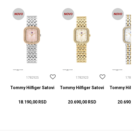
1782925
1782923
1782
ovi
Tommy Hilfiger Satovi
Tommy Hilfiger Satovi
Tommy Hilfi
18.190,00
RSD
20.690,00
RSD
20.690,