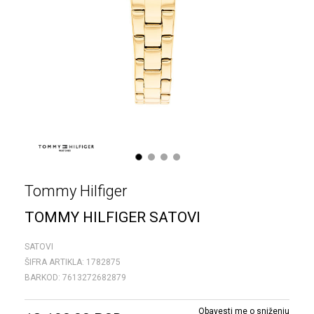
1
2
3
4
Tommy Hilfiger
TOMMY HILFIGER SATOVI
SATOVI
ŠIFRA ARTIKLA:
1782875
BARKOD:
7613272682879
Obavesti me o sniženju