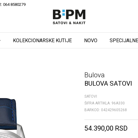
2: 064 8580279
KOLEKCIONARSKE KUTIJE
NOVO
SPECIJALNE
Bulova
BULOVA SATOVI
SATOVI
ŠIFRA ARTIKLA:
96A330
BARKOD:
042429605268
54.390,00
RSD