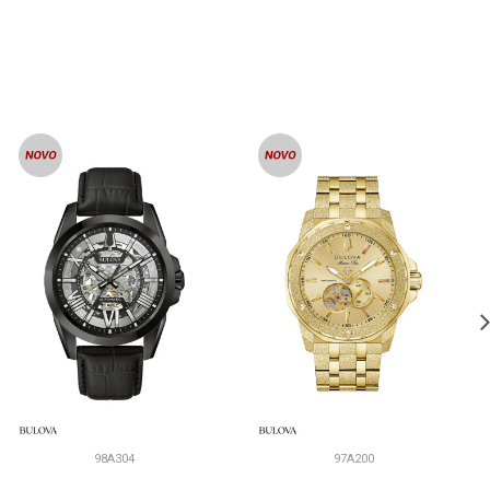
98A304
97A200