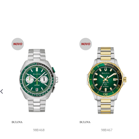
98B468
98B467