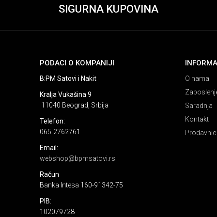
SIGURNA KUPOVINA
PODACI O KOMPANIJI
INFORMA
B:PM Satovi i Nakit
O nama
Zaposlenj
Kralja Vukašina 9
11040 Beograd, Srbija
Saradnja
Kontakt
Telefon:
065-2762761
Prodavnic
Email:
webshop@bpmsatovi.rs
Račun
Banka Intesa 160-91342-75
PIB:
102079728