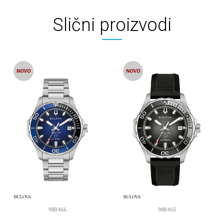
Slični proizvodi
98B466
98B465