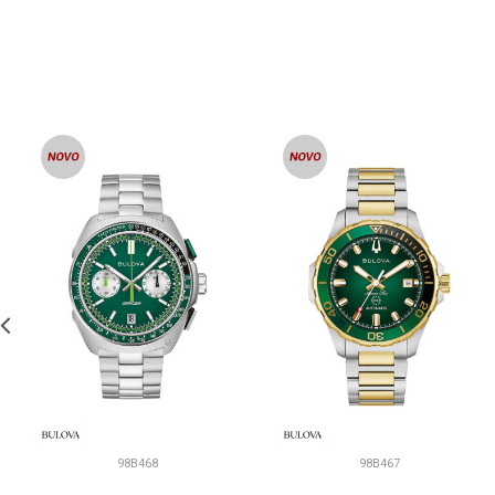
98B468
98B467