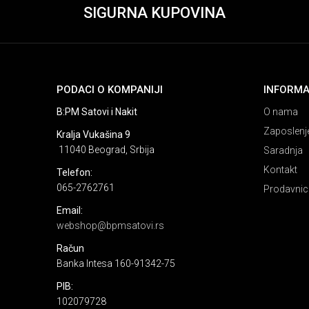
SIGURNA KUPOVINA
PODACI O KOMPANIJI
INFORMA
B:PM Satovi i Nakit
O nama
Zaposlenj
Kralja Vukašina 9
11040 Beograd, Srbija
Saradnja
Kontakt
Telefon:
065-2762761
Prodavnic
Email:
webshop@bpmsatovi.rs
Račun
Banka Intesa 160-91342-75
PIB:
102079728