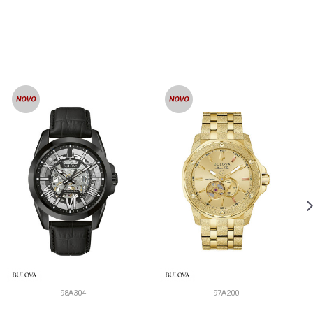
98A304
97A200