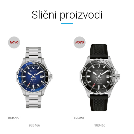
Slični proizvodi
98B466
98B465