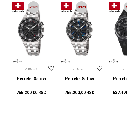
A4072/3
A4072/1
A406
Perrelet Satovi
Perrelet Satovi
Perrelet
755.200,00
RSD
755.200,00
RSD
637.490,