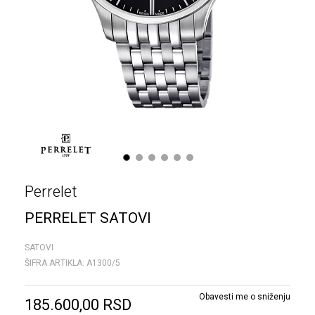
1
2
3
4
5
6
Perrelet
PERRELET SATOVI
SATOVI
ŠIFRA ARTIKLA:
A1300/5
Obavesti me o sniženju
185.600,00
RSD