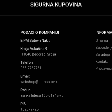
SIGURNA KUPOVINA
PODACI O KOMPANIJI
INFORMA
B:PM Satovi i Nakit
O nama
Zaposlenj
Kralja Vukašina 9
11040 Beograd, Srbija
Saradnja
Kontakt
Telefon:
065-2762761
Prodavnic
Email:
webshop@bpmsatovi.rs
Račun
Banka Intesa 160-91342-75
PIB:
102079728