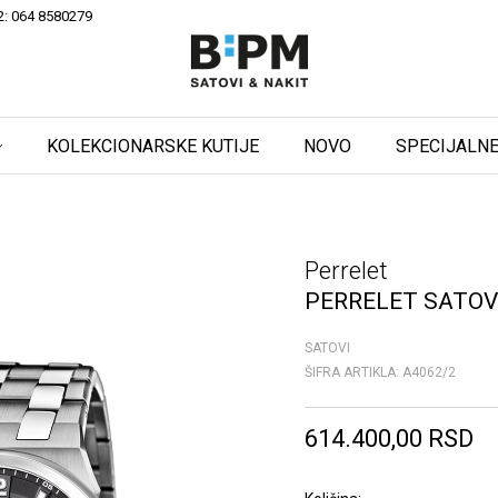
2: 064 8580279
KOLEKCIONARSKE KUTIJE
NOVO
SPECIJALNE
Perrelet
PERRELET SATOV
SATOVI
ŠIFRA ARTIKLA:
A4062/2
614.400,00
RSD