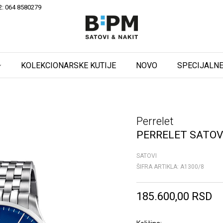
2: 064 8580279
KOLEKCIONARSKE KUTIJE
NOVO
SPECIJALNE
Perrelet
PERRELET SATOV
SATOVI
ŠIFRA ARTIKLA:
A1300/8
185.600,00
RSD