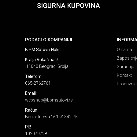
SIGURNA KUPOVINA
PODACI O KOMPANIJI
INFORMA
B:PM Satovi i Nakit
O nama
Zaposlenj
Kralja Vukašina 9
11040 Beograd, Srbija
Saradnja
Kontakt
Telefon:
065-2762761
Prodavnic
Email:
webshop@bpmsatovi.rs
Račun
Banka Intesa 160-91342-75
PIB:
102079728