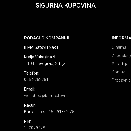
SIGURNA KUPOVINA
PODACI O KOMPANIJI
INFORMA
B:PM Satovi i Nakit
O nama
Zaposlenj
Kralja Vukašina 9
11040 Beograd, Srbija
Saradnja
Kontakt
Telefon:
065-2762761
Prodavnic
Email:
webshop@bpmsatovi.rs
Račun
Banka Intesa 160-91342-75
PIB:
102079728