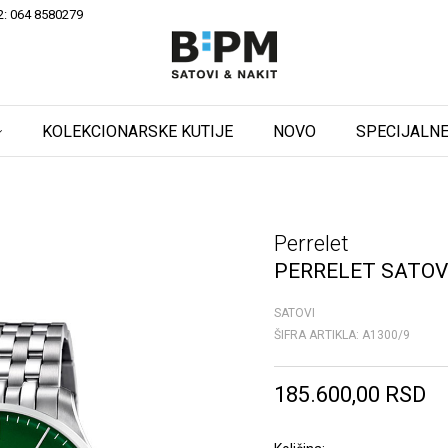
2: 064 8580279
KOLEKCIONARSKE KUTIJE
NOVO
SPECIJALNE
Perrelet
PERRELET SATOV
SATOVI
ŠIFRA ARTIKLA:
A1300/9
185.600,00
RSD