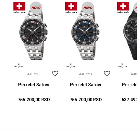
A4072/3
A4072/1
A406
Perrelet Satovi
Perrelet Satovi
Perrelet
755.200,00
RSD
755.200,00
RSD
637.490,