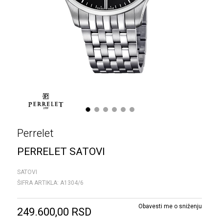
1
2
3
4
5
6
Perrelet
PERRELET SATOVI
SATOVI
ŠIFRA ARTIKLA:
A1304/6
Obavesti me o sniženju
249.600,00
RSD