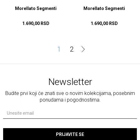
Morellato Segmenti
Morellato Segmenti
1.690,00
RSD
1.690,00
RSD
DODAJ U KORPU
DODAJ U KORPU
1
2
Newsletter
Budite prvi koji će znati sve o novim kolekcijama, posebnim
ponudama i pogodnostima.
PRIJAVITE SE