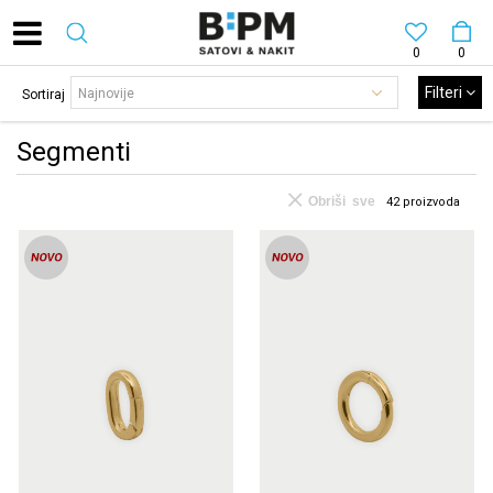
0
0
Filteri
Sortiraj
Segmenti
Obriši sve
42
proizvoda