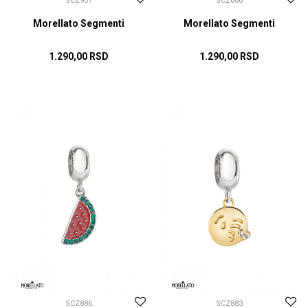
SCZ907
SCZ666
Morellato Segmenti
Morellato Segmenti
1.290,00
RSD
1.290,00
RSD
DODAJ U KORPU
DODAJ U KORPU
SCZ886
SCZ883