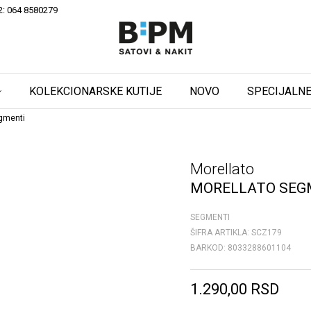
2: 064 8580279
KOLEKCIONARSKE KUTIJE
NOVO
SPECIJALNE
gmenti
Morellato
MORELLATO SEG
SEGMENTI
ŠIFRA ARTIKLA:
SCZ179
BARKOD:
8033288601104
1.290,00
RSD