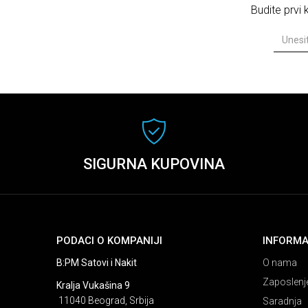
Budite prvi
SIGURNA KUPOVINA
PODACI O KOMPANIJI
INFORMA
B:PM Satovi i Nakit
O nama
Zaposlenj
Kralja Vukašina 9
11040 Beograd, Srbija
Saradnja