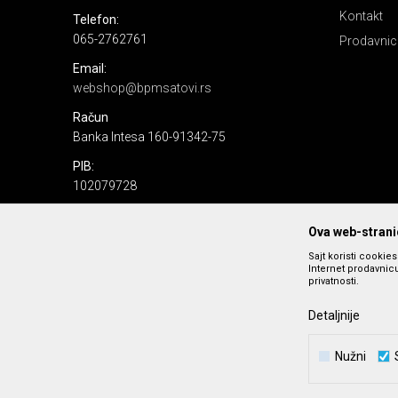
Kontakt
Telefon:
065-2762761
Prodavnic
Email:
webshop@bpmsatovi.rs
Račun
Banka Intesa 160-91342-75
PIB:
102079728
Matični broj:
Ova web-stranic
06205232
Sajt koristi cookie
Internet prodavnicu
privatnosti.
Detaljnije
Nužni
Nastojimo da budemo što precizniji u opisu proizvoda, prika
podrazumeva se da s