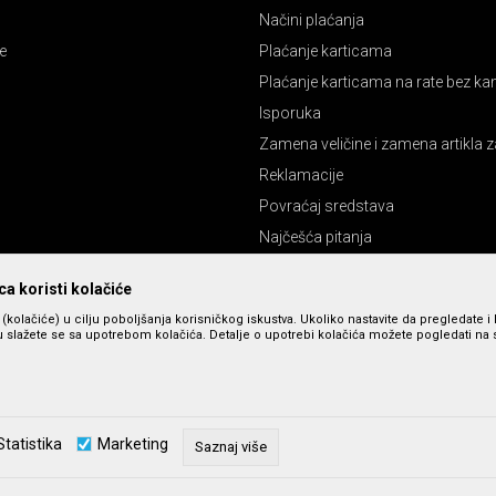
Načini plaćanja
e
Plaćanje karticama
Plaćanje karticama na rate bez k
Isporuka
Zamena veličine i zamena artikla z
Reklamacije
Povraćaj sredstava
Najčešća pitanja
Pravo na odustajanje
a koristi kolačiće
s (kolačiće) u cilju poboljšanja korisničkog iskustva. Ukoliko nastavite da pregledate i 
 slažete se sa upotrebom kolačića. Detalje o upotrebi kolačića možete pogledati na st
Statistika
Marketing
Saznaj više
zu slika i cena, ali ne možemo da garantujemo da su sve informacije kompletne 
u dostupni u svakom trenutku. Raspoloživost robe možete proveriti pozivom n