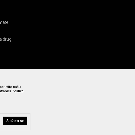
amate
a drugi
koristite našu
ranici Politika
Slažem se
i bez grešaka. Svi prikazani artikli su deo naše ponude i ne
a broj 011 369 4000.