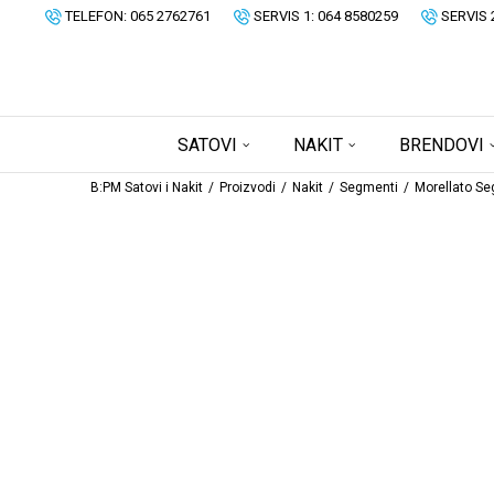
TELEFON: 065 2762761
SERVIS 1: 064 8580259
SERVIS 
SATOVI
NAKIT
BRENDOVI
B:PM Satovi i Nakit
Proizvodi
Nakit
Segmenti
Morellato Se