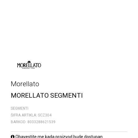
Morellato
MORELLATO SEGMENTI
SEGMENTI
ŠIFRA ARTIKLA:
SCZ304
BARKOD:
8033288621539
Obavestite me kada proizvod bude dostupan