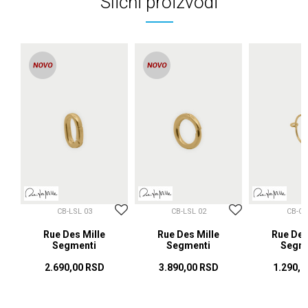
Slični proizvodi
CB-LSL 03
CB-LSL 02
CB-OR
Rue Des Mille
Rue Des Mille
Rue Des
Segmenti
Segmenti
Segme
2.690,00
RSD
3.890,00
RSD
1.290,0