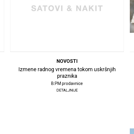
NOVOSTI
Izmene radnog vremena tokom uskršnjih
praznika
B:PM prodavnice
DETALJNIJE