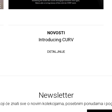
NOVOSTI
Introducing CURV
DETALJNIJE
Newsletter
 koji će znati sve o novim kolekcijama, posebnim ponudama i p