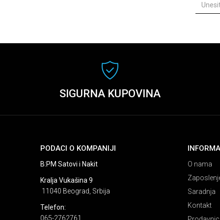
SIGURNA KUPOVINA
PODACI O KOMPANIJI
INFORMA
B:PM Satovi i Nakit
O nama
Zaposlenj
Kralja Vukašina 9
11040 Beograd, Srbija
Saradnja
Kontakt
Telefon:
065-2762761
Prodavnic