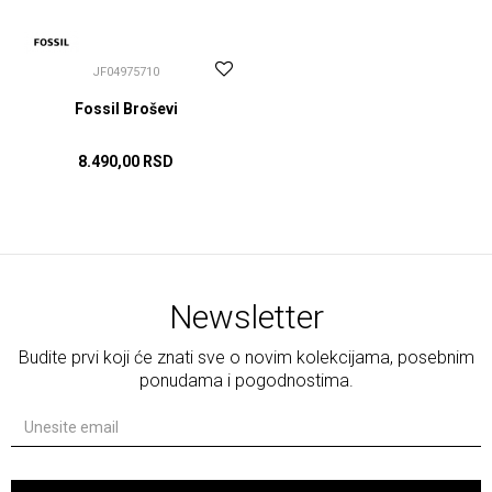
JF04975710
Fossil Broševi
8.490,00
RSD
DODAJ U KORPU
Newsletter
Budite prvi koji će znati sve o novim kolekcijama, posebnim
ponudama i pogodnostima.