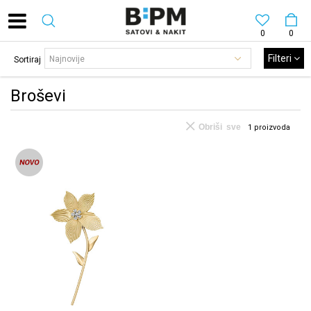
0
0
Filteri
Sortiraj
Broševi
Obriši sve
1
proizvoda