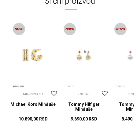
Slični proizvodi
MKJ8593931
2781079
2781
Michael Kors Minđuše
Tommy Hilfiger
Tommy Hi
Minđuše
Minđ
10.890,00
RSD
9.690,00
RSD
8.490,0