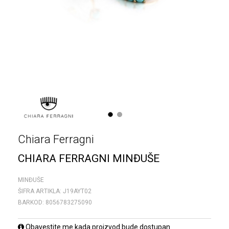
1
2
Chiara Ferragni
CHIARA FERRAGNI MINĐUŠE
MINĐUŠE
ŠIFRA ARTIKLA:
J19AYT02
BARKOD:
8056783275090
Obavestite me kada proizvod bude dostupan