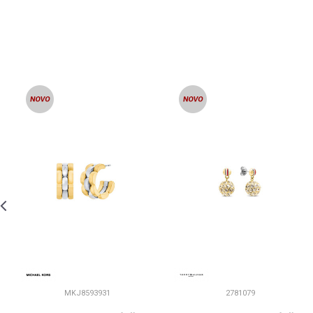
MKJ8593931
2781079