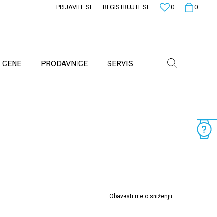
PRIJAVITE SE
REGISTRUJTE SE
0
0
 CENE
PRODAVNICE
SERVIS
Obavesti me o sniženju