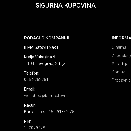
SIGURNA KUPOVINA
PODACI O KOMPANIJI
INFORMA
B:PM Satovi i Nakit
O nama
Zaposlenj
Kralja Vukašina 9
11040 Beograd, Srbija
Saradnja
Kontakt
Telefon:
065-2762761
Prodavnic
Email:
webshop@bpmsatovi.rs
Račun
Banka Intesa 160-91342-75
PIB:
102079728