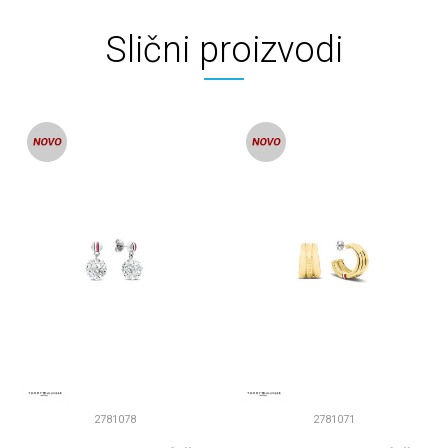
Slični proizvodi
2781078
2781071