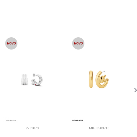
2781070
MKJ8509710