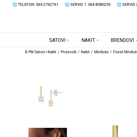
TELEFON: 065 2762761
SERVIS 1: 064 8580259
SERVIS 
SATOVI
NAKIT
BRENDOVI
B:PM Satovi i Nakit
Proizvodi
Nakit
Minđuše
Fossil Minđuš