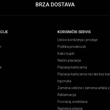
BRZA DOSTAVA
CIJE
KORISNIČKI SERVIS
Uslovi korišćenja i prodaje
e
Politika privatnosti
Kako kupiti
Načini plaćanja
e
Plaćanje karticama
Plaćanje karticama na rate bez k
Isporuka
Zamena veličine i zamena artikla z
Reklamacije
Povraćaj sredstava
Najčešća pitanja