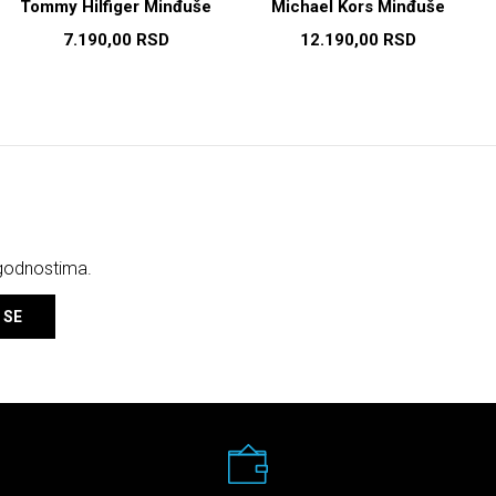
Tommy Hilfiger Minđuše
Michael Kors Minđuše
7.190,00
RSD
12.190,00
RSD
ogodnostima.
 SE