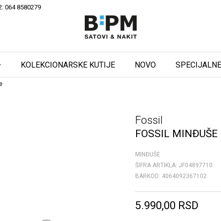
2: 064 8580279
KOLEKCIONARSKE KUTIJE
NOVO
SPECIJALNE
e
Fossil
FOSSIL MINĐUŠE
MINĐUŠE
ŠIFRA ARTIKLA:
JF04897710
BARKOD:
4064092367102
5.990,00
RSD