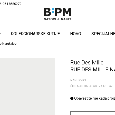
2: 064 8580279
KOLEKCIONARSKE KUTIJE
NOVO
SPECIJALNE
e Narukvice
Rue Des Mille
RUE DES MILLE N
NARUKVICE
ŠIFRA ARTIKLA:
CB-BR TS1 C7
Obavestite me kada proi