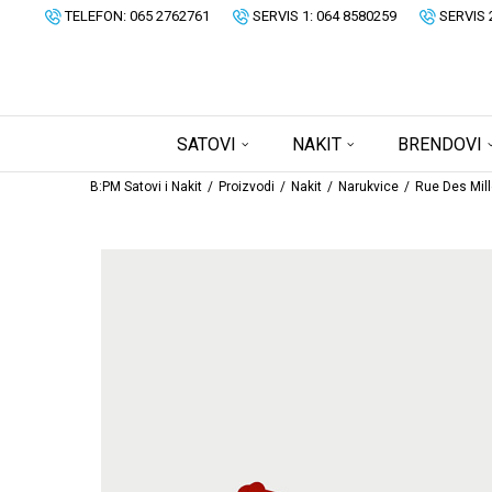
TELEFON: 065 2762761
SERVIS 1: 064 8580259
SERVIS 
SATOVI
NAKIT
BRENDOVI
B:PM Satovi i Nakit
Proizvodi
Nakit
Narukvice
Rue Des Mill