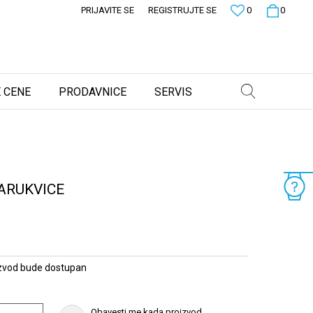
PRIJAVITE SE
REGISTRUJTE SE
0
0
 CENE
PRODAVNICE
SERVIS
ARUKVICE
zvod bude dostupan
Obavesti me kada proizvod