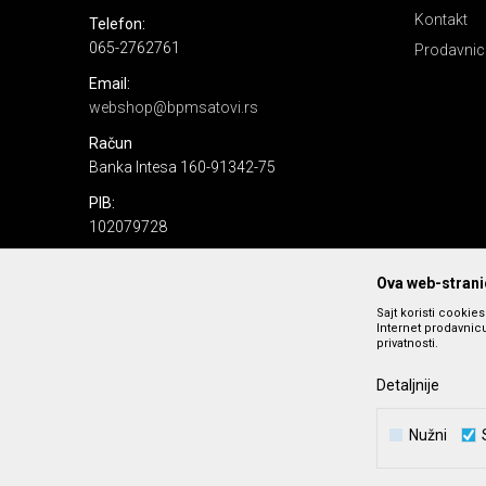
Kontakt
Telefon:
065-2762761
Prodavnic
Email:
webshop@bpmsatovi.rs
Račun
Banka Intesa 160-91342-75
PIB:
102079728
Matični broj:
Ova web-stranic
06205232
Sajt koristi cookie
Internet prodavnicu
privatnosti.
Detaljnije
Nužni
Nastojimo da budemo što precizniji u opisu proizvoda, prika
podrazumeva se da s