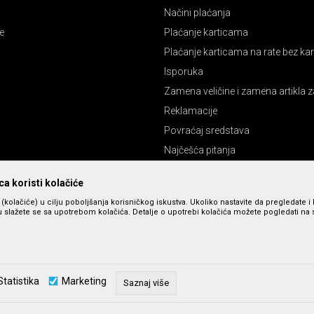
Načini plaćanja
e
Plaćanje karticama
Plaćanje karticama na rate bez k
Isporuka
Zamena veličine i zamena artikla z
Reklamacije
Povraćaj sredstava
Najčešća pitanja
Pravo na odustajanje
a koristi kolačiće
s (kolačiće) u cilju poboljšanja korisničkog iskustva. Ukoliko nastavite da pregledate i 
 slažete se sa upotrebom kolačića. Detalje o upotrebi kolačića možete pogledati na st
Statistika
Marketing
Saznaj više
zu slika i cena, ali ne možemo da garantujemo da su sve informacije kompletne 
u dostupni u svakom trenutku. Raspoloživost robe možete proveriti pozivom n