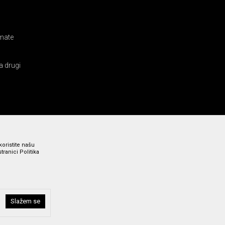
amate
a drugi
koristite našu
ranici Politika
Slažem se
i bez grešaka. Svi prikazani artikli su deo naše ponude i ne
a broj 011 369 4000.