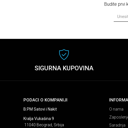
Budite prvi
SIGURNA KUPOVINA
PODACI O KOMPANIJI
INFORMA
B:PM Satovi i Nakit
O nama
Zaposlenj
Kralja Vukašina 9
11040 Beograd, Srbija
Saradnja