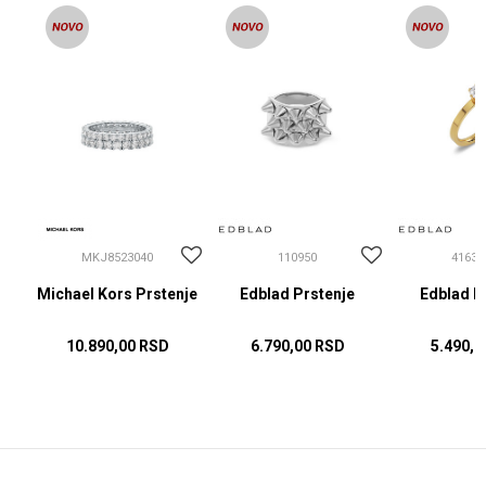
MKJ8523040
110950
41630
Michael Kors Prstenje
Edblad Prstenje
Edblad P
10.890,00
RSD
6.790,00
RSD
5.490,0