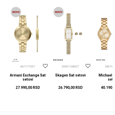
AX7177SET
SKW1158SET
MK756
at
Armani Exchange Sat
Skagen Sat setovi
Michael K
setovi
seto
27.990,00
RSD
26.790,00
RSD
40.190,