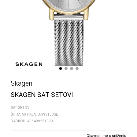
1
2
3
4
Skagen
SKAGEN SAT SETOVI
SAT SETOVI
ŠIFRA ARTIKLA:
SKW3153SET
BARKOD:
4064092313291
Obavesti me o sniženju