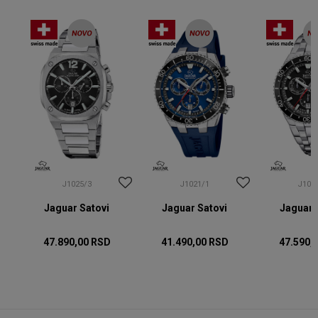
J1025/3
J1021/1
J102
Jaguar Satovi
Jaguar Satovi
Jaguar 
47.890,00
RSD
41.490,00
RSD
47.590,