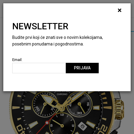
×
0
0
NEWSLETTER
Budite prvi koji će znati sve o novim kolekcijama,
posebnim ponudama i pogodnostima.
Email:
PRIJAVA