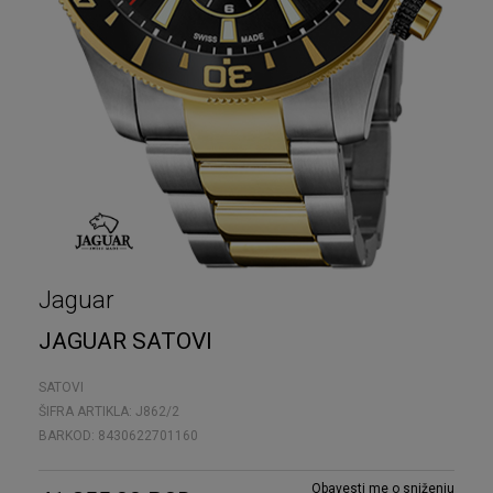
Jaguar
JAGUAR SATOVI
SATOVI
ŠIFRA ARTIKLA:
J862/2
BARKOD:
8430622701160
Obavesti me o sniženju