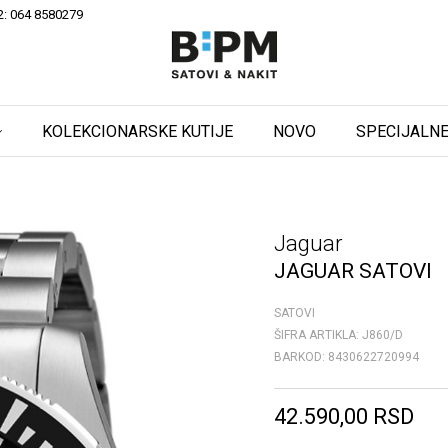
2: 064 8580279
KOLEKCIONARSKE KUTIJE
NOVO
SPECIJALNE
Jaguar
JAGUAR SATOVI
SATOVI
ŠIFRA ARTIKLA:
J860/D
BARKOD:
8430622720994
42.590,00
RSD