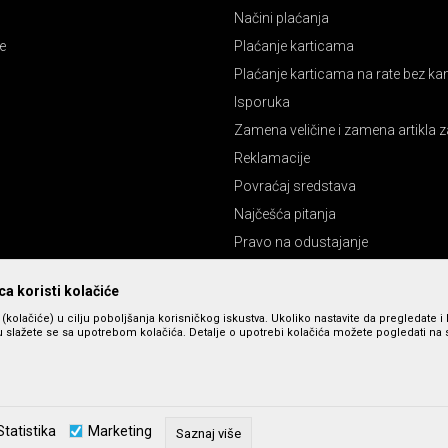
Načini plaćanja
e
Plaćanje karticama
Plaćanje karticama na rate bez k
Isporuka
Zamena veličine i zamena artikla z
Reklamacije
Povraćaj sredstava
Najčešća pitanja
Pravo na odustajanje
a koristi kolačiće
s (kolačiće) u cilju poboljšanja korisničkog iskustva. Ukoliko nastavite da pregledate i 
 slažete se sa upotrebom kolačića. Detalje o upotrebi kolačića možete pogledati na st
zu slika i cena, ali ne možemo da garantujemo da su sve informacije kompletne 
Statistika
Marketing
u dostupni u svakom trenutku. Raspoloživost robe možete proveriti pozivom n
Saznaj više