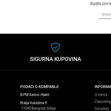
Budite prvi
SIGURNA KUPOVINA
PODACI O KOMPANIJI
INFORMA
B:PM Satovi i Nakit
O nama
Zaposlenj
Kralja Vukašina 9
11040 Beograd, Srbija
Saradnja