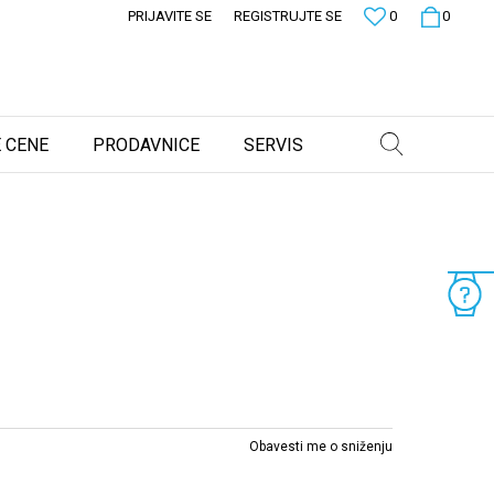
PRIJAVITE SE
REGISTRUJTE SE
0
0
 CENE
PRODAVNICE
SERVIS
Obavesti me o sniženju