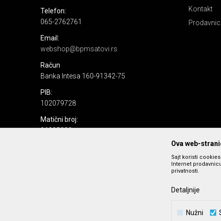
Kontakt
Telefon:
065-2762761
Prodavnic
Email:
webshop@bpmsatovi.rs
Račun
Banka Intesa 160-91342-75
PIB:
102079728
Matični broj:
06205232
Ova web-stranic
Sajt koristi cookie
Internet prodavnicu
privatnosti.
Detaljnije
Nastojimo da budemo što precizniji u opisu proizvoda, prika
Nužni
podrazumeva se da s