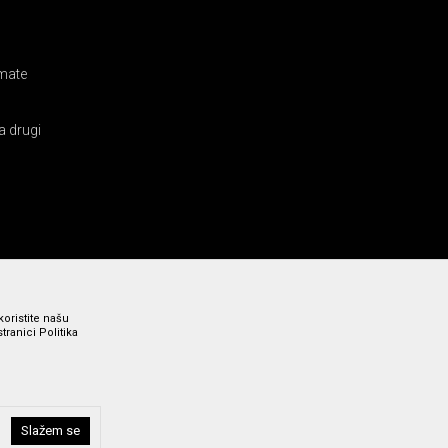
amate
a drugi
koristite našu
ranici Politika
i bez grešaka. Svi prikazani artikli su deo naše ponude i ne
Slažem se
a broj 011 369 4000.