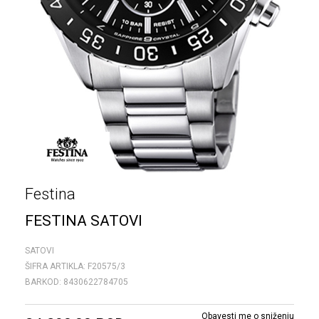
Festina
FESTINA SATOVI
SATOVI
ŠIFRA ARTIKLA:
F20575/3
BARKOD:
8430622784705
Obavesti me o sniženju