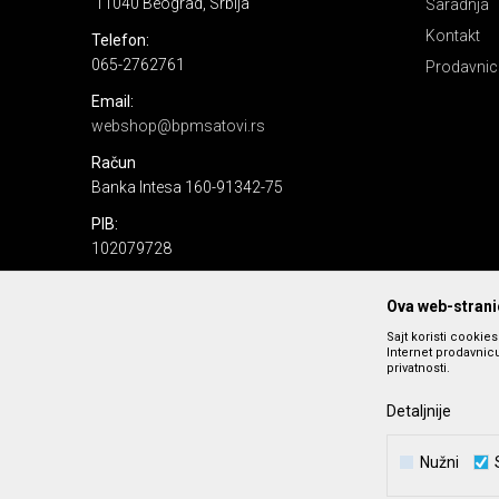
11040 Beograd, Srbija
Saradnja
Kontakt
Telefon:
065-2762761
Prodavnic
Email:
webshop@bpmsatovi.rs
Račun
Banka Intesa 160-91342-75
PIB:
102079728
Matični broj:
Ova web-stranic
06205232
Sajt koristi cookie
Internet prodavnicu
privatnosti.
Detaljnije
Nužni
Nastojimo da budemo što precizniji u opisu proizvoda, prika
podrazumeva se da s