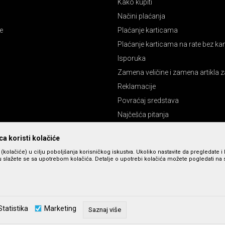
Kako kupiti
Načini plaćanja
e
Plaćanje karticama
Plaćanje karticama na rate bez k
Isporuka
Zamena veličine i zamena artikla z
Reklamacije
Povraćaj sredstava
Najčešća pitanja
Pravo na odustajanje
a koristi kolačiće
s (kolačiće) u cilju poboljšanja korisničkog iskustva. Ukoliko nastavite da pregledate i 
 slažete se sa upotrebom kolačića. Detalje o upotrebi kolačića možete pogledati na st
Statistika
Marketing
Saznaj više
zu slika i cena, ali ne možemo da garantujemo da su sve informacije kompletne 
u dostupni u svakom trenutku. Raspoloživost robe možete proveriti pozivom n