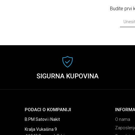
Budite prvi
SIGURNA KUPOVINA
PODACI O KOMPANIJI
INFORMA
B:PM Satovi i Nakit
O nama
Zaposlenj
Kralja Vukašina 9