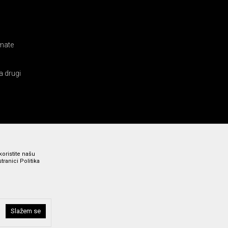
amate
a drugi
koristite našu
ranici Politika
Slažem se
i bez grešaka. Svi prikazani artikli su deo naše ponude i ne
a broj 011 369 4000.