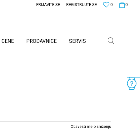
PRIJAVITE SE
REGISTRUJTE SE
0
0
 CENE
PRODAVNICE
SERVIS
Obavesti me o sniženju