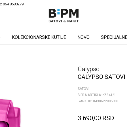
2: 064 8580279
KOLEKCIONARSKE KUTIJE
NOVO
SPECIJALNE
Calypso
CALYPSO SATOVI
SATOVI
ŠIFRA ARTIKLA:
K5841/1
BARKOD:
8430622805301
3.690,00
RSD