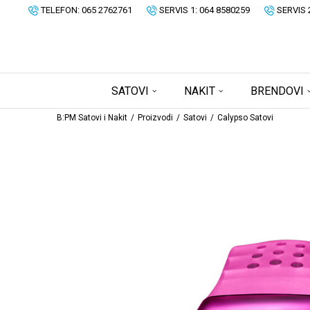
TELEFON: 065 2762761
SERVIS 1: 064 8580259
SERVIS 
SATOVI
NAKIT
BRENDOVI
B:PM Satovi i Nakit
Proizvodi
Satovi
Calypso Satovi