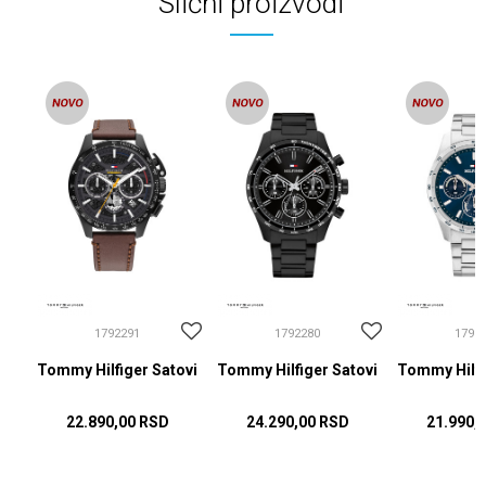
Slični proizvodi
1792291
1792280
1792
ovi
Tommy Hilfiger Satovi
Tommy Hilfiger Satovi
Tommy Hilfi
22.890,00
RSD
24.290,00
RSD
21.990,