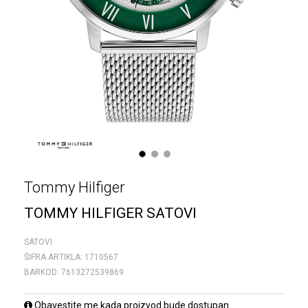
1
2
3
Tommy Hilfiger
TOMMY HILFIGER SATOVI
SATOVI
ŠIFRA ARTIKLA:
1710567
BARKOD:
7613272539869
Obavestite me kada proizvod bude dostupan