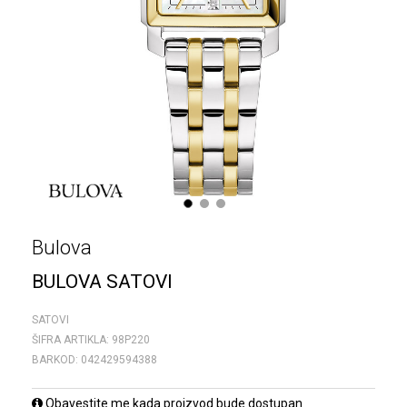
1
2
3
Bulova
BULOVA SATOVI
SATOVI
ŠIFRA ARTIKLA:
98P220
BARKOD:
042429594388
Obavestite me kada proizvod bude dostupan