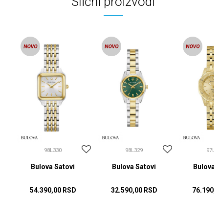
Slični proizvodi
98L330
98L329
97L1
Bulova Satovi
Bulova Satovi
Bulova 
54.390,00
RSD
32.590,00
RSD
76.190,