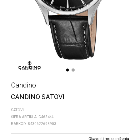
1
2
Candino
CANDINO SATOVI
SATOVI
ŠIFRA ARTIKLA:
C4634/4
BARKOD:
8430622698903
Obavesti me o sniženju