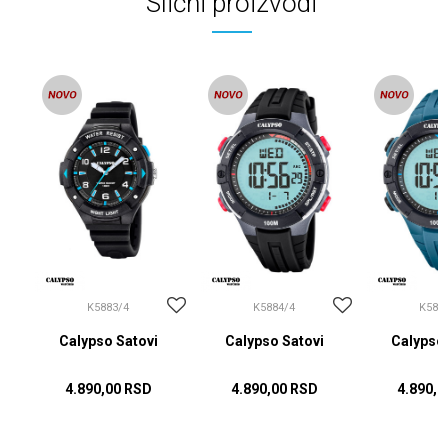
Slični proizvodi
K5883/4
K5884/4
K588
Calypso Satovi
Calypso Satovi
Calypso 
4.890,00
RSD
4.890,00
RSD
4.890,0