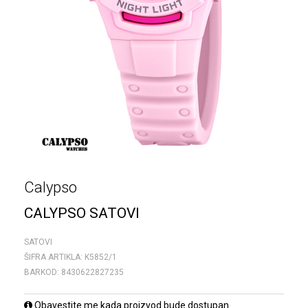
Calypso
CALYPSO SATOVI
SATOVI
ŠIFRA ARTIKLA:
K5852/1
BARKOD:
8430622827235
Obavestite me kada proizvod bude dostupan