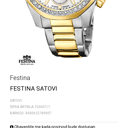
Festina
FESTINA SATOVI
SATOVI
ŠIFRA ARTIKLA:
F20607/1
BARKOD:
8430622789007
Obavestite me kada proizvod bude dostupan