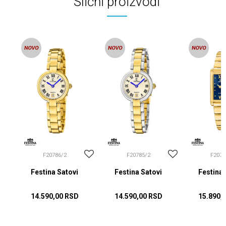
Slični proizvodi
F20786/2
F20785/2
F2076
Festina Satovi
Festina Satovi
Festina 
14.590,00
RSD
14.590,00
RSD
15.890,