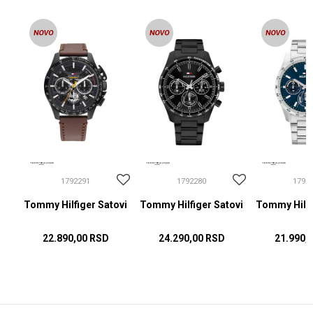
1792291
1792280
1792
ovi
Tommy Hilfiger Satovi
Tommy Hilfiger Satovi
Tommy Hilfi
22.890,00
RSD
24.290,00
RSD
21.990,