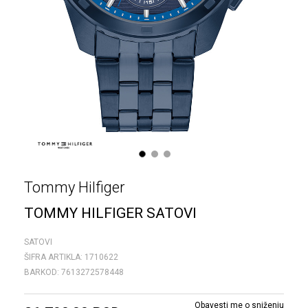
1
2
3
Tommy Hilfiger
TOMMY HILFIGER SATOVI
SATOVI
ŠIFRA ARTIKLA:
1710622
BARKOD:
7613272578448
Obavesti me o sniženju