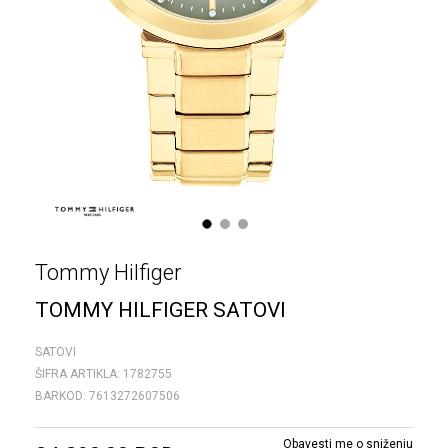
1
2
3
Tommy Hilfiger
TOMMY HILFIGER SATOVI
SATOVI
ŠIFRA ARTIKLA:
1782755
BARKOD:
7613272607506
Obavesti me o sniženju