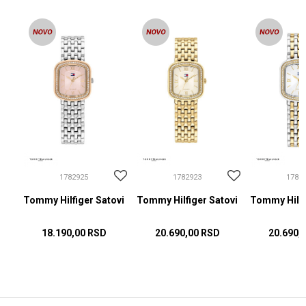
1782925
1782923
1782
ovi
Tommy Hilfiger Satovi
Tommy Hilfiger Satovi
Tommy Hilfi
18.190,00
RSD
20.690,00
RSD
20.690,