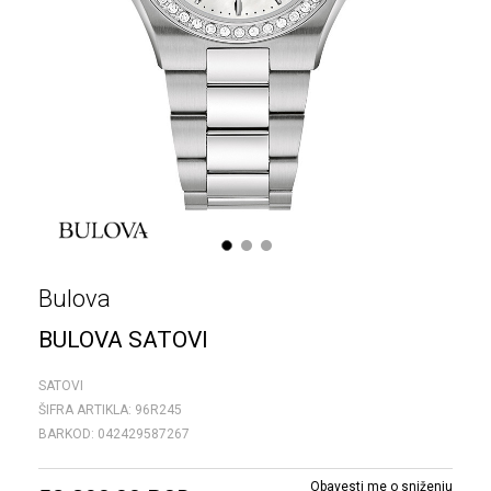
1
2
3
Bulova
BULOVA SATOVI
SATOVI
ŠIFRA ARTIKLA:
96R245
BARKOD:
042429587267
Obavesti me o sniženju