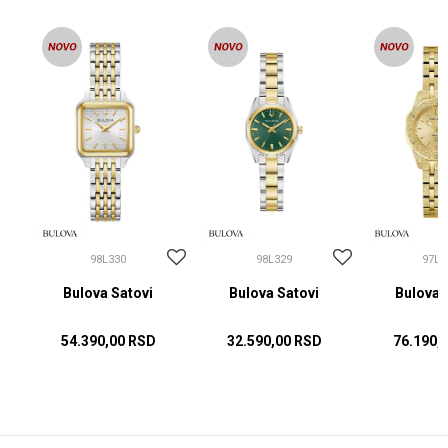
98L330
98L329
97L1
Bulova Satovi
Bulova Satovi
Bulova 
54.390,00
RSD
32.590,00
RSD
76.190,