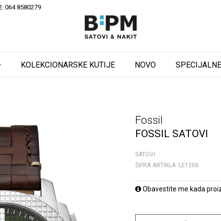
2: 064 8580279
KOLEKCIONARSKE KUTIJE
NOVO
SPECIJALNE
Fossil
FOSSIL SATOVI
SATOVI
ŠIFRA ARTIKLA:
LE1206
Obavestite me kada proi