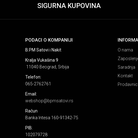
SIGURNA KUPOVINA
PODACI O KOMPANIJI
INFORMA
B:PM Satovi i Nakit
O nama
Zaposlenj
Kralja Vukašina 9
11040 Beograd, Srbija
Saradnja
Kontakt
Telefon:
065-2762761
Prodavnic
Email:
webshop@bpmsatovi.rs
Račun
Banka Intesa 160-91342-75
PIB:
102079728