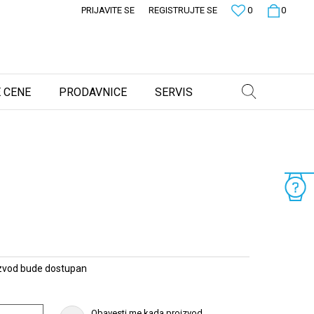
PRIJAVITE SE
REGISTRUJTE SE
0
0
 CENE
PRODAVNICE
SERVIS
zvod bude dostupan
Obavesti me kada proizvod