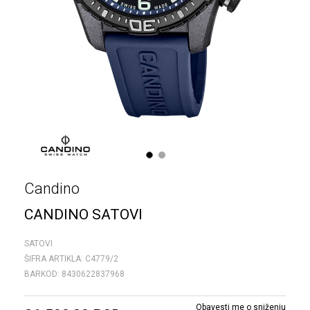
1
2
Candino
CANDINO SATOVI
SATOVI
ŠIFRA ARTIKLA:
C4779/2
BARKOD:
8430622837968
Obavesti me o sniženju