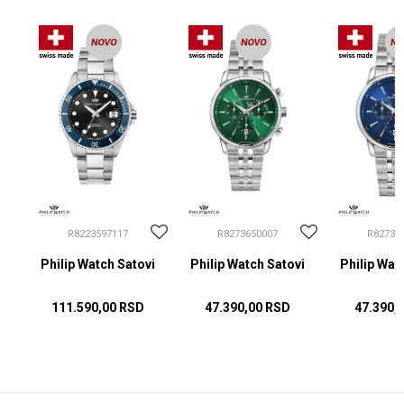
R8223597117
R8273650007
R82736
i
Philip Watch Satovi
Philip Watch Satovi
Philip Wat
111.590,00
RSD
47.390,00
RSD
47.390,