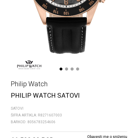
1
2
3
4
Philip Watch
PHILIP WATCH SATOVI
SATOVI
ŠIFRA ARTIKLA:
R8271607003
BARKOD:
8056783254606
Obavesti me o sniženju