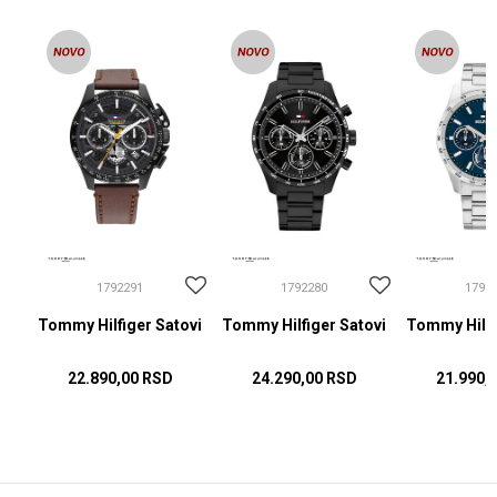
1792291
1792280
1792
ovi
Tommy Hilfiger Satovi
Tommy Hilfiger Satovi
Tommy Hilfi
22.890,00
RSD
24.290,00
RSD
21.990,