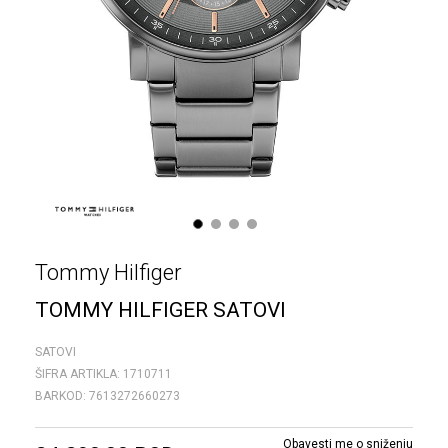
1
2
3
4
Tommy Hilfiger
TOMMY HILFIGER SATOVI
SATOVI
ŠIFRA ARTIKLA:
1710711
BARKOD:
7613272660273
Obavesti me o sniženju