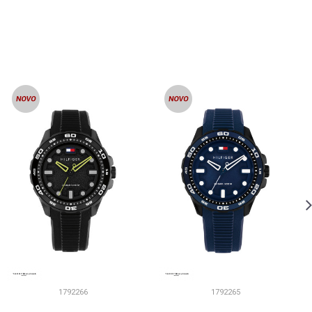
1792266
1792265