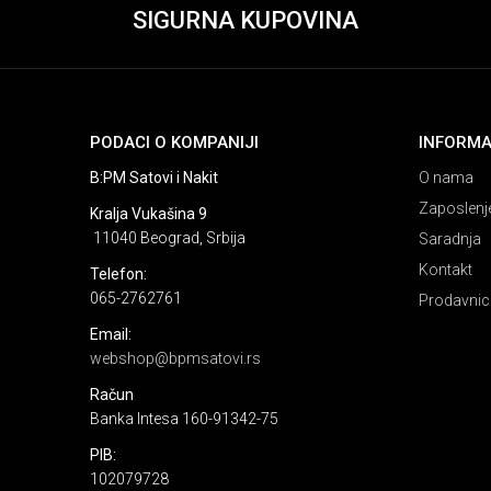
SIGURNA KUPOVINA
PODACI O KOMPANIJI
INFORMA
B:PM Satovi i Nakit
O nama
Zaposlenj
Kralja Vukašina 9
11040 Beograd, Srbija
Saradnja
Kontakt
Telefon:
065-2762761
Prodavnic
Email:
webshop@bpmsatovi.rs
Račun
Banka Intesa 160-91342-75
PIB:
102079728