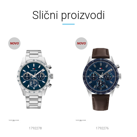
Slični proizvodi
1792278
1792276