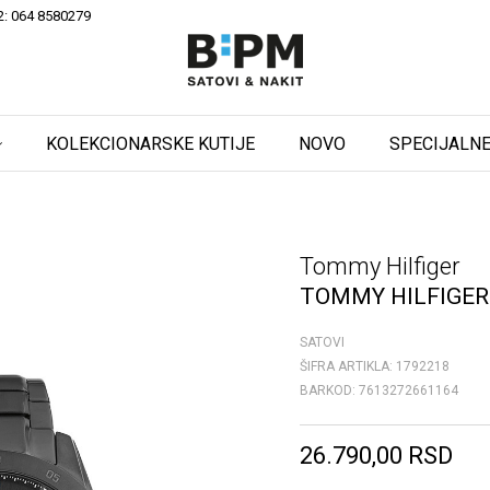
2: 064 8580279
KOLEKCIONARSKE KUTIJE
NOVO
SPECIJALNE
Tommy Hilfiger
TOMMY HILFIGER
SATOVI
ŠIFRA ARTIKLA:
1792218
BARKOD:
7613272661164
26.790,00
RSD