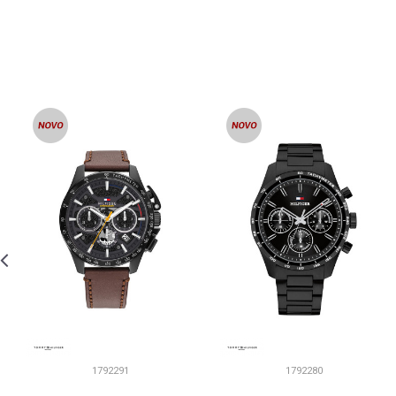
1792291
1792280