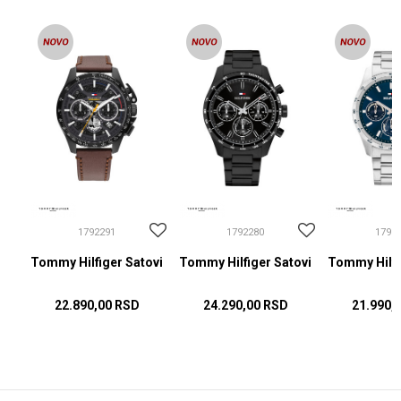
1792291
1792280
1792
ovi
Tommy Hilfiger Satovi
Tommy Hilfiger Satovi
Tommy Hilfi
22.890,00
RSD
24.290,00
RSD
21.990,