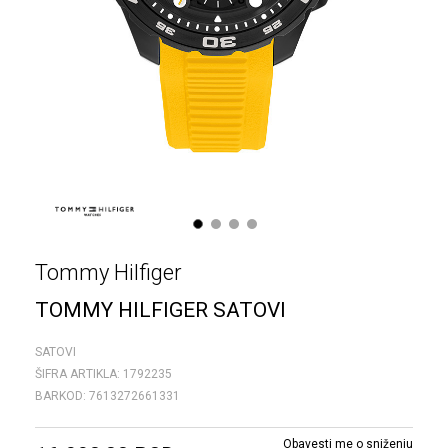
1
2
3
4
Tommy Hilfiger
TOMMY HILFIGER SATOVI
SATOVI
ŠIFRA ARTIKLA:
1792235
BARKOD:
7613272661331
Obavesti me o sniženju