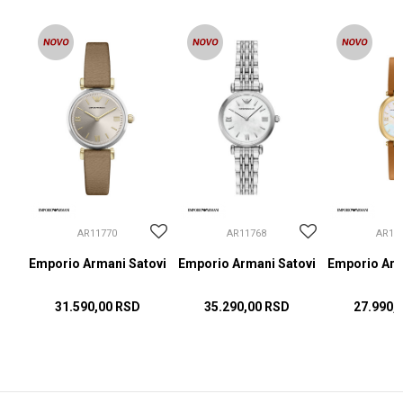
AR11770
AR11768
AR11
ovi
Emporio Armani Satovi
Emporio Armani Satovi
Emporio Arm
31.590,00
RSD
35.290,00
RSD
27.990,