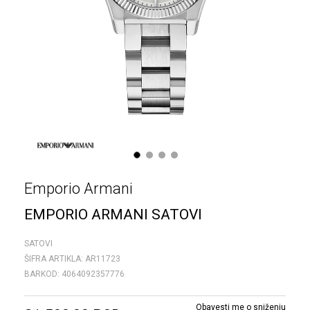
1
2
3
4
Emporio Armani
EMPORIO ARMANI SATOVI
SATOVI
ŠIFRA ARTIKLA:
AR11723
BARKOD:
4064092357776
Obavesti me o sniženju