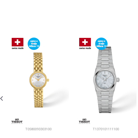
T0580093303100
T1370101111100