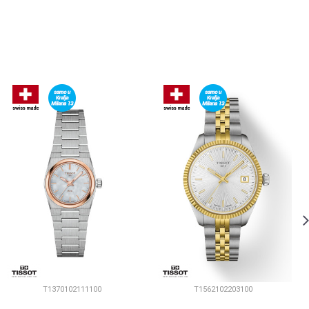
T1370102111100
T1562102203100