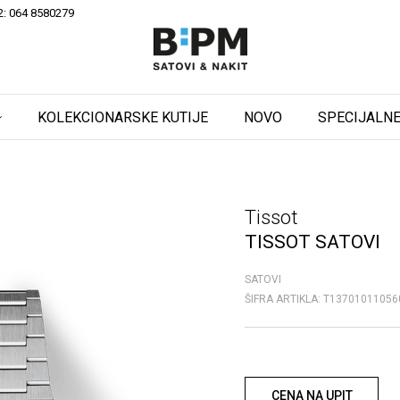
2: 064 8580279
KOLEKCIONARSKE KUTIJE
NOVO
SPECIJALNE
Tissot
TISSOT SATOVI
SATOVI
ŠIFRA ARTIKLA:
T13701011056
CENA NA UPIT