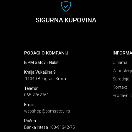
SIGURNA KUPOVINA
PODACI O KOMPANIJI
INFORMA
B:PM Satovi i Nakit
O nama
Zaposlenj
Kralja Vukašina 9
11040 Beograd, Srbija
Saradnja
Kontakt
Telefon:
065-2762761
Prodavnic
Email:
webshop@bpmsatovi.rs
Račun
Banka Intesa 160-91342-75