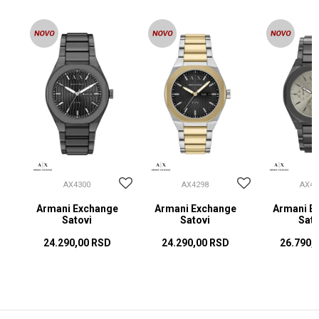
AX4300
AX4298
AX42
Armani Exchange
Armani Exchange
Armani E
Satovi
Satovi
Sato
24.290,00
RSD
24.290,00
RSD
26.790,