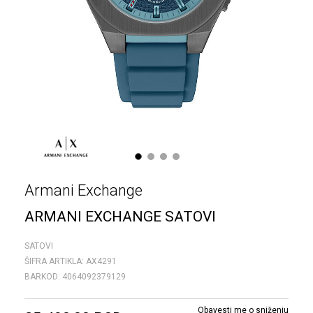
1
2
3
4
Armani Exchange
ARMANI EXCHANGE SATOVI
SATOVI
ŠIFRA ARTIKLA:
AX4291
BARKOD:
4064092379129
Obavesti me o sniženju