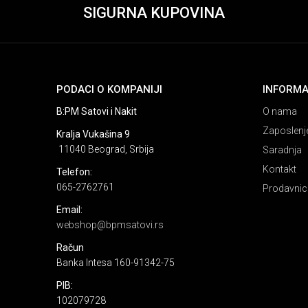
SIGURNA KUPOVINA
PODACI O KOMPANIJI
INFORMA
B:PM Satovi i Nakit
O nama
Zaposlenj
Kralja Vukašina 9
11040 Beograd, Srbija
Saradnja
Kontakt
Telefon:
065-2762761
Prodavnic
Email:
webshop@bpmsatovi.rs
Račun
Banka Intesa 160-91342-75
PIB:
102079728