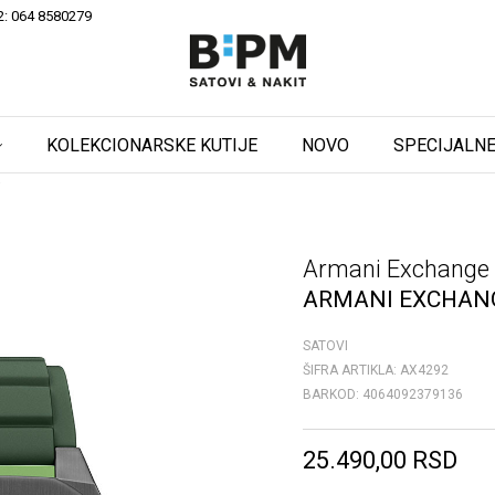
2: 064 8580279
KOLEKCIONARSKE KUTIJE
NOVO
SPECIJALNE
i
Armani Exchange
ARMANI EXCHAN
SATOVI
ŠIFRA ARTIKLA:
AX4292
BARKOD:
4064092379136
25.490,00
RSD