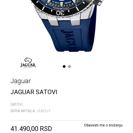
1
2
Jaguar
JAGUAR SATOVI
SATOVI
ŠIFRA ARTIKLA:
J1021/1
Obavesti me o sniženju
41.490,00
RSD