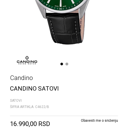
1
2
Candino
CANDINO SATOVI
SATOVI
ŠIFRA ARTIKLA:
C4622/B
Obavesti me o sniženju
16.990,00
RSD