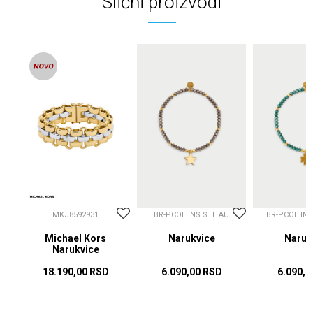
Slični proizvodi
MKJ8592931
BR-PCOL INS STE AU
BR-PCOL IN
Michael Kors
Narukvice
Naruk
Narukvice
18.190,00
RSD
6.090,00
RSD
6.090,0