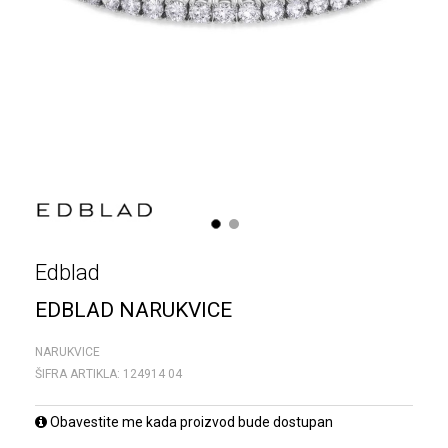
1
2
Edblad
EDBLAD NARUKVICE
NARUKVICE
ŠIFRA ARTIKLA:
124914 04
Obavestite me kada proizvod bude dostupan