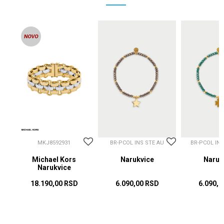
MKJ8592931
BR-PCOL INS STE AU
BR-PCOL IN
Michael Kors
Narukvice
Naruk
Narukvice
18.190,00
RSD
6.090,00
RSD
6.090,0