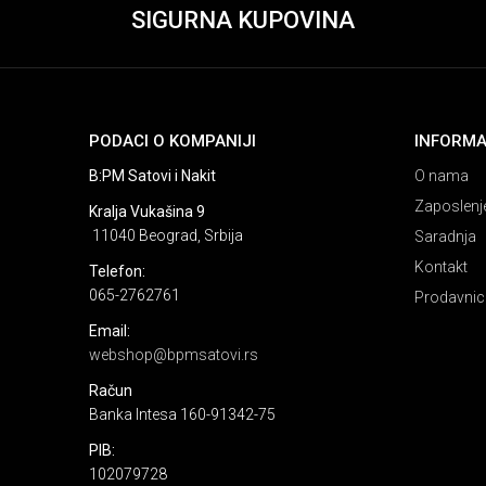
SIGURNA KUPOVINA
PODACI O KOMPANIJI
INFORMA
B:PM Satovi i Nakit
O nama
Zaposlenj
Kralja Vukašina 9
11040 Beograd, Srbija
Saradnja
Kontakt
Telefon:
065-2762761
Prodavnic
Email:
webshop@bpmsatovi.rs
Račun
Banka Intesa 160-91342-75
PIB:
102079728