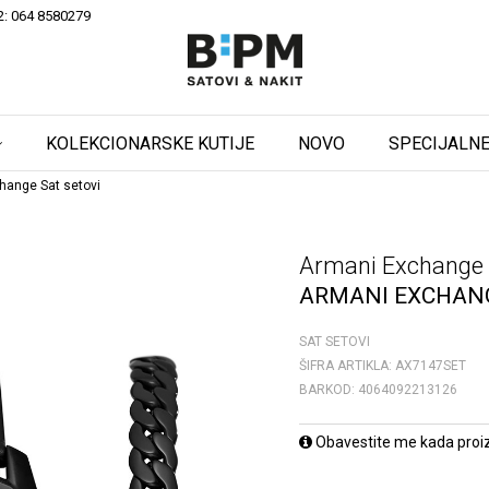
2: 064 8580279
KOLEKCIONARSKE KUTIJE
NOVO
SPECIJALNE
hange Sat setovi
Armani Exchange
ARMANI EXCHANG
SAT SETOVI
ŠIFRA ARTIKLA:
AX7147SET
BARKOD:
4064092213126
Obavestite me kada proi