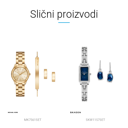
Slični proizvodi
MK7561SET
SKW1157SET