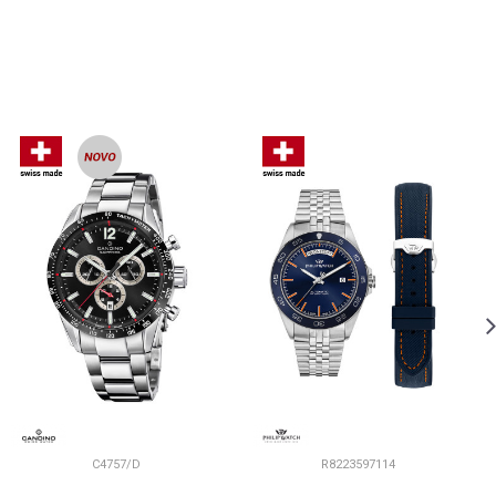
C4757/D
R8223597114