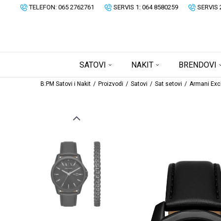
TELEFON: 065 2762761
SERVIS 1: 064 8580259
SERVIS 
SATOVI
NAKIT
BRENDOVI
B:PM Satovi i Nakit
Proizvodi
Satovi
Sat setovi
Armani Exc