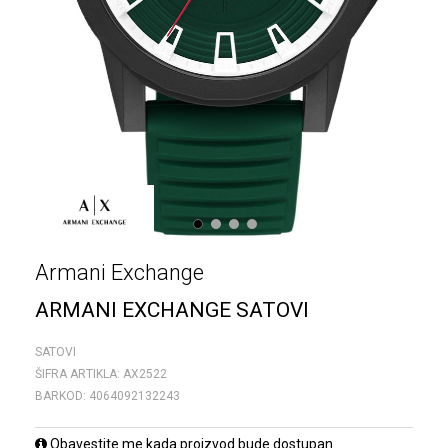
1
2
3
4
Armani Exchange
ARMANI EXCHANGE SATOVI
SATOVI
ŠIFRA ARTIKLA:
AX2522
BARKOD:
4064092132243
Obavestite me kada proizvod bude dostupan