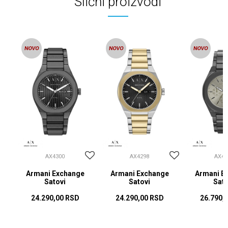
Slični proizvodi
AX4300
AX4298
AX42
Armani Exchange
Armani Exchange
Armani E
Satovi
Satovi
Sato
24.290,00
RSD
24.290,00
RSD
26.790,