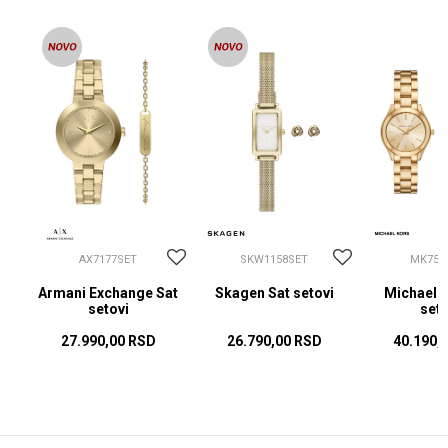
AX7177SET
SKW1158SET
MK756
at
Armani Exchange Sat
Skagen Sat setovi
Michael K
setovi
seto
27.990,00
RSD
26.790,00
RSD
40.190,