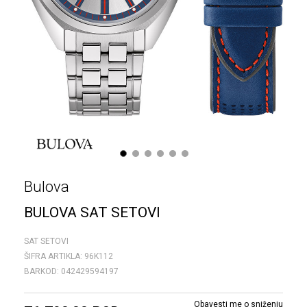
1
2
3
4
5
6
Bulova
BULOVA SAT SETOVI
SAT SETOVI
ŠIFRA ARTIKLA:
96K112
BARKOD:
042429594197
Obavesti me o sniženju