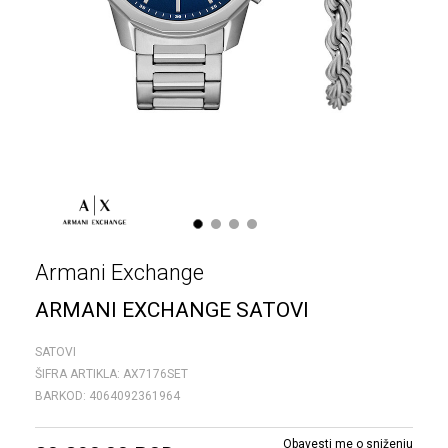
1
2
3
4
Armani Exchange
ARMANI EXCHANGE SATOVI
SATOVI
ŠIFRA ARTIKLA:
AX7176SET
BARKOD:
4064092361964
Obavesti me o sniženju