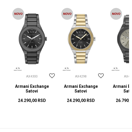
AX4300
AX4298
AX42
Armani Exchange
Armani Exchange
Armani E
Satovi
Satovi
Sato
24.290,00
RSD
24.290,00
RSD
26.790,