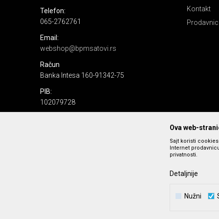
Kontakt
Telefon:
065-2762761
Prodavnic
Email:
webshop@bpmsatovi.rs
Račun
Banka Intesa 160-91342-75
PIB:
102079728
Matični broj:
Ova web-stranic
06205232
Sajt koristi cookie
Internet prodavnicu
privatnosti.
Detaljnije
Nužni
Nastojimo da budemo što precizniji u opisu proizvoda, prika
podrazumeva se da s