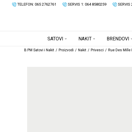
TELEFON: 065 2762761
SERVIS 1: 064 8580259
SERVIS 
SATOVI
NAKIT
BRENDOVI
B:PM Satovi i Nakit
Proizvodi
Nakit
Privesci
Rue Des Mille 