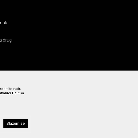
amate
a drugi
koristite našu
ranici Politika
Slažem se
i bez grešaka. Svi prikazani artikli su deo naše ponude i ne
a broj 011 369 4000.