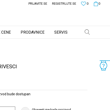
PRIJAVITE SE
REGISTRUJTE SE
0
0
 CENE
PRODAVNICE
SERVIS
RIVESCI
zvod bude dostupan
Obavesti me kada proizvod