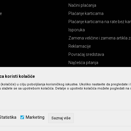
Načini plaćanja
e
Plaćanje karticama
Plaćanje karticama na rate bez k
Isporuka
Zamena veličine i zamena artikla z
Reklamacije
Povraćaj sredstava
Najčešća pitanja
Pravo na odustajanje
a koristi kolačiće
s (kolačiće) u cilju poboljšanja korisničkog iskustva. Ukoliko nastavite da pregledate i 
 slažete se sa upotrebom kolačića. Detalje o upotrebi kolačića možete pogledati na st
Statistika
Marketing
Saznaj više
zu slika i cena, ali ne možemo da garantujemo da su sve informacije kompletne 
u dostupni u svakom trenutku. Raspoloživost robe možete proveriti pozivom n