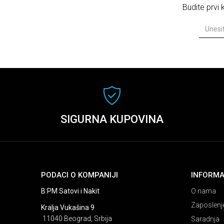
Budite prvi
SIGURNA KUPOVINA
PODACI O KOMPANIJI
INFORMA
B:PM Satovi i Nakit
O nama
Zaposlenj
Kralja Vukašina 9
11040 Beograd, Srbija
Saradnja