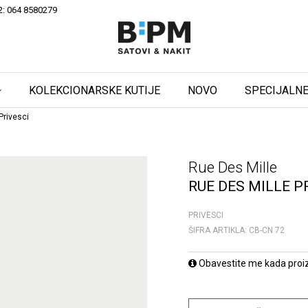
2: 064 8580279
KOLEKCIONARSKE KUTIJE
NOVO
SPECIJALNE
Privesci
Rue Des Mille
RUE DES MILLE P
PRIVESCI
ŠIFRA ARTIKLA:
CB-CN 72
Obavestite me kada proi