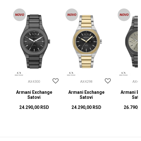
AX4300
AX4298
AX42
Armani Exchange
Armani Exchange
Armani E
Satovi
Satovi
Sato
24.290,00
RSD
24.290,00
RSD
26.790,