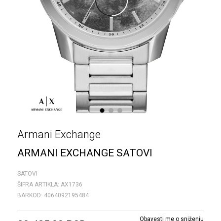
1
2
3
Armani Exchange
ARMANI EXCHANGE SATOVI
SATOVI
ŠIFRA ARTIKLA:
AX1736
BARKOD:
4064092195484
Obavesti me o sniženju